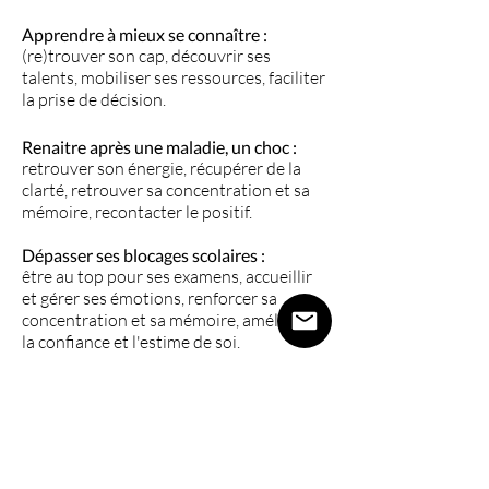
Apprendre à mieux se connaître :
(re)trouver son cap, découvrir ses
talents, mobiliser ses ressources, faciliter
la prise de décision.
Renaitre après une maladie, un choc :
retrouver son énergie, récupérer de la
clarté, retrouver sa concentration et sa
mémoire, recontacter le positif.
Dépasser ses blocages scolaires :
être au top pour ses examens, accueillir
et gérer ses émotions, renforcer sa
concentration et sa mémoire, améliorer
la confiance et l'estime de soi.
Apaiser les tout-petits :
améliorer le sommeil, atténuer les
cauchemars, s'alimenter avec plaisir,
dépasser l'énurésie, soulager les peurs
inexpliquées.