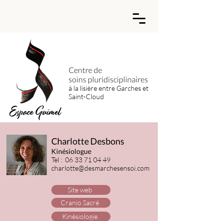
Centre de
soins
pluridisciplinaires
à la lisière entre Garches et
Saint-Cloud
Charlotte Desbons
Kinésiologue
Tel :
06 33 71 04 49
charlotte@desmarchesensoi.com
Site web
Cranio Sacré
Kinésiologie