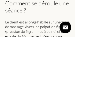
Comment se déroule une
séance ?
Le client est allongé habillé sur une table
de massage. Avec une palpation fine
(pression de 5 grammes à peine) et une
écoute du Mouvement Respiratoire
Primaire, je travaille sur le relâchement
des tensions dans le tissu conjonctif,
dans les organes, dans les muscles et les
os pour redonner de l’élan au système
nerveux et au système immunitaire.
Un moment profond de calme et de
régénération du corps et du mental.
Espace Guimel
à la lisière entre Garches et Saint-Cloud