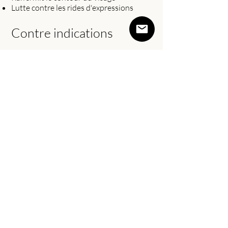
Lutte contre les rides d'expressions
Contre indications
Couperose
Injections (attendre 15j après injection
d'acide hyaluronique)
Cancer
Herpes
Espace Guimel
à la lisière entre Garches et Saint-Cloud
Adresse
15 rue du 19 janvier
92380 Garches