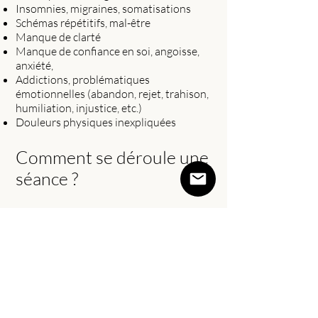
Insomnies, migraines, somatisations
Schémas répétitifs, mal-être
Manque de clarté
Manque de confiance en soi, angoisse,
anxiété,
Addictions, problématiques
émotionnelles (abandon, rejet, trahison,
humiliation, injustice, etc.)
Douleurs physiques inexpliquées
Comment se déroule une
séance ?
Je démarre par un échange pour définir
de façon claire l’intention de la séance.
Sur quoi souhaitez-vous travailler ?
Qu’est-ce que cela changerait pour vous
si la thématique amenée était résolue ?
Puis, en face à face (ou allongé.e), je vous